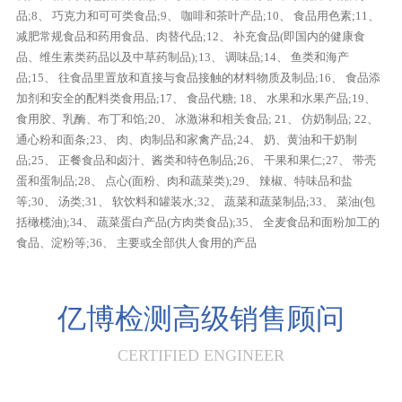
品;8、 巧克力和可可类食品;9、 咖啡和茶叶产品;10、 食品用色素;11、
减肥常规食品和药用食品、肉替代品;12、 补充食品(即国内的健康食
品、维生素类药品以及中草药制品);13、 调味品;14、 鱼类和海产
品;15、 往食品里置放和直接与食品接触的材料物质及制品;16、 食品添
加剂和安全的配料类食用品;17、 食品代糖; 18、 水果和水果产品;19、
食用胶、乳酶、布丁和馅;20、 冰激淋和相关食品; 21、 仿奶制品; 22、
通心粉和面条;23、 肉、肉制品和家禽产品;24、 奶、黄油和干奶制
品;25、 正餐食品和卤汁、酱类和特色制品;26、 干果和果仁;27、 带壳
蛋和蛋制品;28、 点心(面粉、肉和蔬菜类);29、 辣椒、特味品和盐
等;30、 汤类;31、 软饮料和罐装水;32、 蔬菜和蔬菜制品;33、 菜油(包
括橄榄油);34、 蔬菜蛋白产品(方肉类食品);35、 全麦食品和面粉加工的
食品、淀粉等;36、 主要或全部供人食用的产品
亿博检测高级销售顾问
CERTIFIED ENGINEER